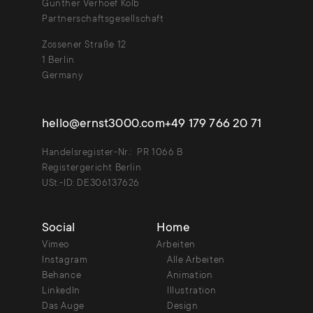
Günther Verhoef Kolb
Partnerschaftsgesellschaft
Zossener Straße 12
1 Berlin
Germany
hello@ernst3000.com
+49 179 766 20 71
Handelsregister-Nr.: PR 1066 B
Registergericht Berlin
USt.-ID: DE306137626
Social
Home
Vimeo
Arbeiten
Instagram
Alle Arbeiten
Behance
Animation
LinkedIn
Illustration
Das Auge
Design